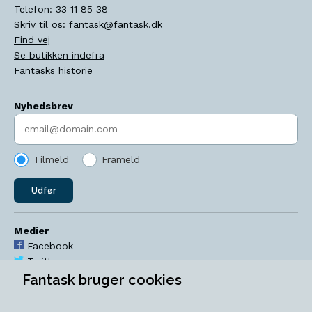
Telefon:
33 11 85 38
Skriv til os:
fantask@fantask.dk
Find vej
Se butikken indefra
Fantasks historie
Nyhedsbrev
Indtast søgeord
Tilmeld
Frameld
Udfør
Medier
Facebook
Twitter
YouTube
Fantask bruger cookies
Instagram