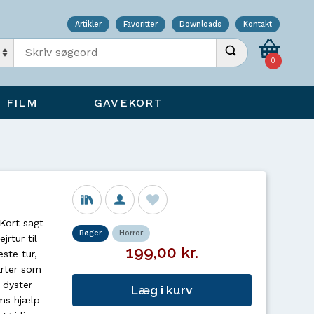
Artikler
Favoritter
Downloads
Kontakt
Indtast søgeord
Udfør søgning
0
FILM
GAVEKORT
 Kort sagt
Bøger
Horror
rtur til
199,00 kr.
este tur,
arter som
 dyster
Læg i kurv
ams hjælp