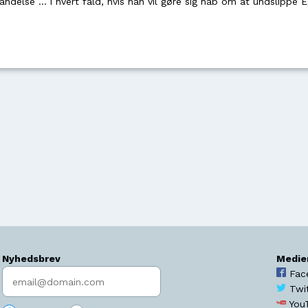
delse … i hvert fald, hvis han vil gøre sig håb om at undslippe Eg
Nyhedsbrev
Medie
Indtast søgeord
Fac
Twi
You