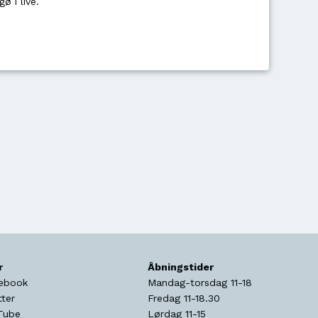
ø i live.
r
Åbningstider
ebook
Mandag-torsdag 11-18
tter
Fredag 11-18.30
Tube
Lørdag 11-15