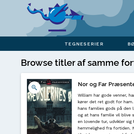
Viser overlay for indkøbskurv
TEGNESERIER
B
Browse titler af samme for
Nor og Far Præsente
William har gode venner, han
kører det ret godt for ham. 
hans families gods på den li
og at hans familie vil blive
en lovende tur, udvikler si
hemmelighed fra fortiden. 