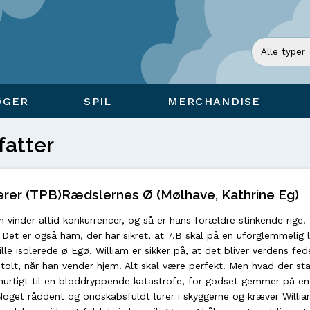
ØGER
SPIL
MERCHANDISE
fatter
rer (TPB)Rædslernes Ø (Mølhave, Kathrine Eg)
 vinder altid konkurrencer, og så er hans forældre stinkende rige.
Det er også ham, der har sikret, at 7.B skal på en uforglemmelig lej
lle isolerede ø Egø. William er sikker på, at det bliver verdens fed
 stolt, når han vender hjem. Alt skal være perfekt. Men hvad der st
g hurtigt til en bloddryppende katastrofe, for godset gemmer på en
Noget råddent og ondskabsfuldt lurer i skyggerne og kræver Willi