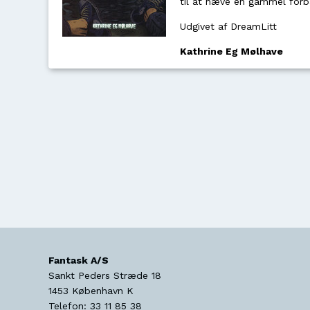
til at hæve en gammel forban
Udgivet af DreamLitt
Kathrine Eg Mølhave
Fantask A/S
Sankt Peders Stræde 18
1453
København K
Telefon:
33 11 85 38