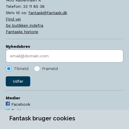
Telefon:
33 11 85 38
Skriv til os:
fantask@fantask.dk
Find vej
Se butikken indefra
Fantasks historie
Nyhedsbrev
Indtast søgeord
Tilmeld
Frameld
Udfør
Medier
Facebook
Twitter
YouTube
Fantask bruger cookies
Instagram