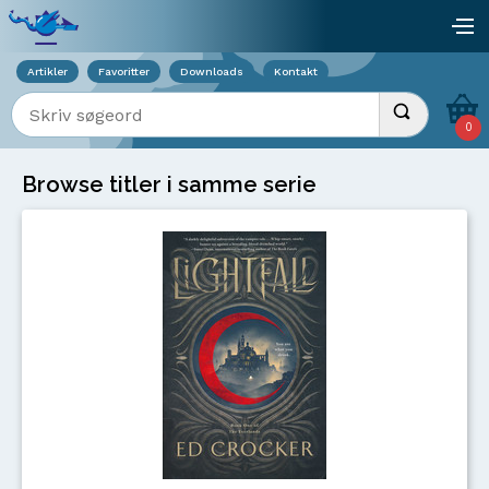
Viser overlay for indkøbskurv
åb
Artikler
Favoritter
Downloads
Kontakt
Indtast søgeord
Udfør søgnin
0
Browse titler i samme serie