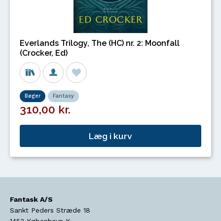
Everlands Trilogy, The (HC) nr. 2: Moonfall
(Crocker, Ed)
Bøger
Fantasy
310,00 kr.
Læg i kurv
Fantask A/S
Sankt Peders Stræde 18
1453
København K