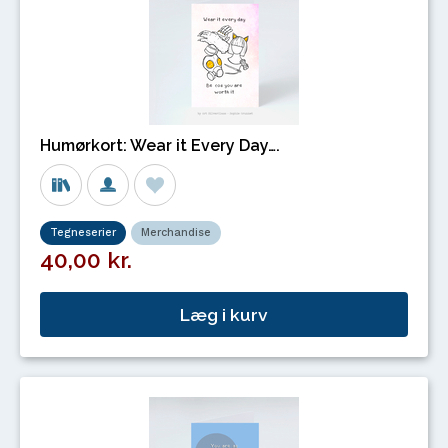
Humørkort: Wear it Every Day….
Tegneserier
Merchandise
40,00 kr.
Læg i kurv