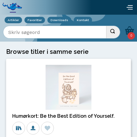
Viser overlay for indkøbskurv
åb
Artikler
Favoritter
Downloads
Kontakt
Indtast søgeord
Udfør søgnin
0
Browse titler i samme serie
Humørkort: Be the Best Edition of Yourself.