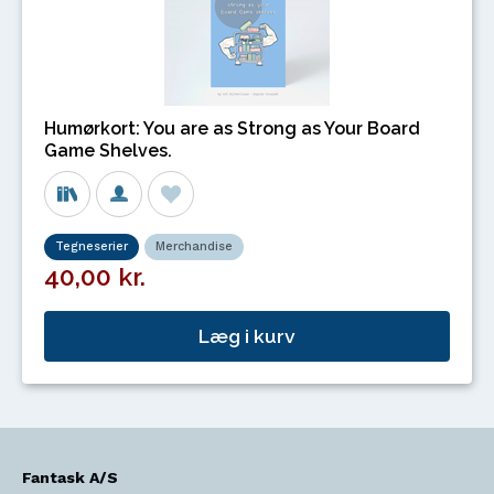
Humørkort: You are as Strong as Your Board
Game Shelves.
Tegneserier
Merchandise
40,00 kr.
Læg i kurv
Fantask A/S