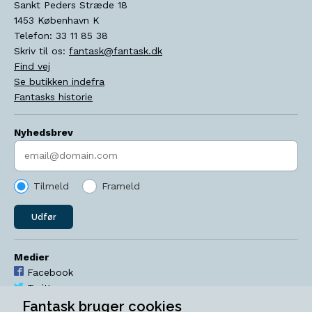
Sankt Peders Stræde 18
1453
København K
Telefon:
33 11 85 38
Skriv til os:
fantask@fantask.dk
Find vej
Se butikken indefra
Fantasks historie
Nyhedsbrev
Indtast søgeord
Tilmeld
Frameld
Udfør
Medier
Facebook
Twitter
YouTube
Fantask bruger cookies