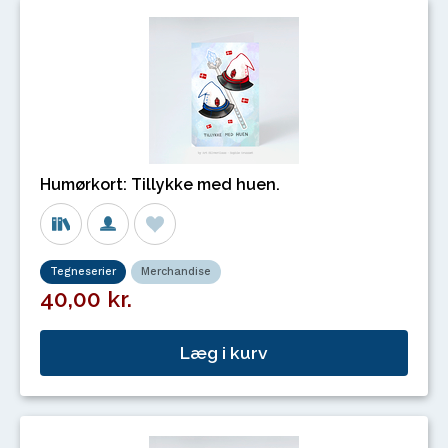
Humørkort: Tillykke med huen.
Tegneserier
Merchandise
40,00 kr.
Læg i kurv