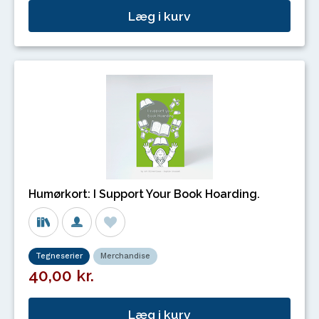
Læg i kurv
Humørkort: I Support Your Book Hoarding.
Tegneserier
Merchandise
40,00 kr.
Læg i kurv