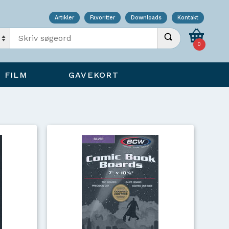
Artikler
Favoritter
Downloads
Kontakt
Indtast søgeord
Udfør søgning
0
FILM
GAVEKORT