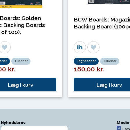
Boards: Golden
BCW Boards: Magazi
 Backing Boards
Backing Board (100pc
 of 100).
rier
Tilbehør
Tegneserier
Tilbehør
0 kr.
180,00 kr.
Læg i kurv
Læg i kurv
Nyhedsbrev
Medie
Indtast søgeord
Fac