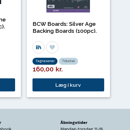
ne
BCW Boards: Silver Age
).
Backing Boards (100pc).
Tegneserier
Tilbehør
160,00 kr.
Læg i kurv
r
Åbningstider
ebook
Mandag-torsdag 11-18