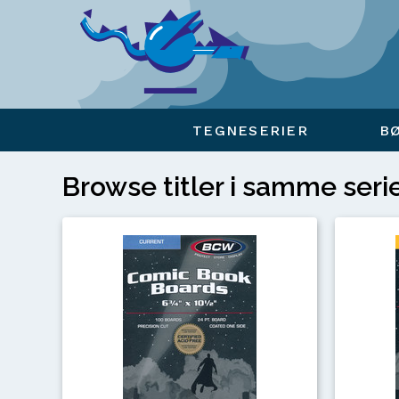
Viser overlay for indkøbskurv
TEGNESERIER
B
Browse titler i samme seri