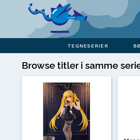
Viser overlay for indkøbskurv
TEGNESERIER
B
Browse titler i samme seri