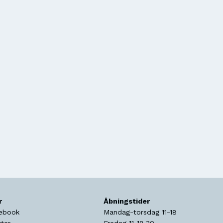
r
Åbningstider
ebook
Mandag-torsdag 11-18