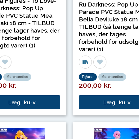
 Figures - To Love-
Ru Darkness: Pop Up
rkness: Pop Up
Parade PVC Statue
de PVC Statue Mea
Belia Deviluke 18 cm 
aki 18 cm - TILBUD
TILBUD (så længe la
ænge lager haves, der
haves, der tages
 forbehold for
forbehold for udsolg
gte varer) (1)
varer) (1)
Merchandise
Figurer
Merchandise
00 kr.
200,00 kr.
Læg i kurv
Læg i kurv