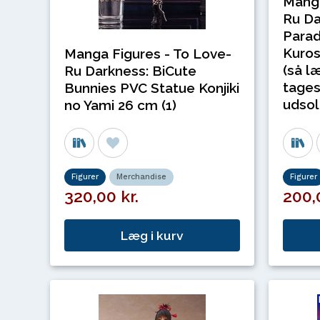
Manga
Ru Da
Para
Kuros
Manga Figures - To Love-
(så l
Ru Darkness: BiCute
tages
Bunnies PVC Statue Konjiki
udsol
no Yami 26 cm (1)
Figurer
Merchandise
Figurer
320,00 kr.
200,
Læg i kurv