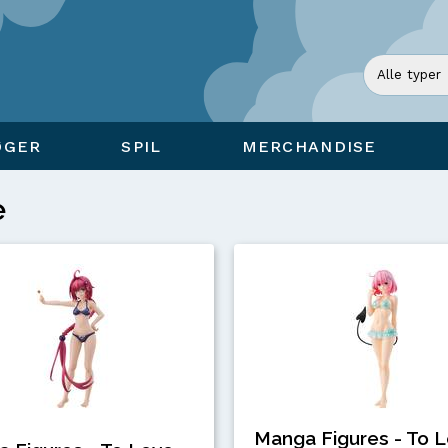
ØGER
SPIL
MERCHANDISE
e
Manga Figures - To 