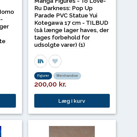
Manga Figures - To Love-
Ru Darkness: Pop Up
 Momo
Parade PVC Statue Yui
-
Kotegawa 17 cm - TILBUD
ger
(så længe lager haves, der
tages forbehold for
te
udsolgte varer) (1)
Figurer
Merchandise
200,00 kr.
Læg i kurv