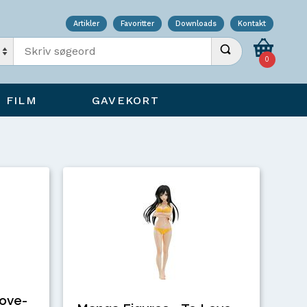
Artikler
Favoritter
Downloads
Kontakt
Indtast søgeord
Udfør søgning
0
FILM
GAVEKORT
Love-