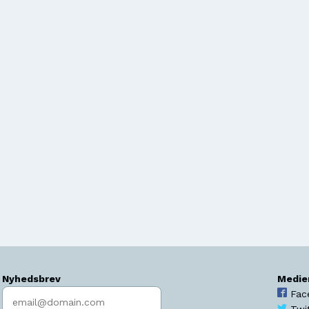
Nyhedsbrev
Medie
Indtast søgeord
Fac