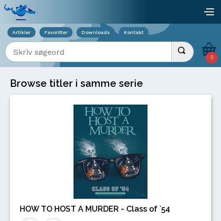
Viser overlay for indkøbskurv
åb
Artikler
Favoritter
Downloads
Kontakt
Indtast søgeord
Udfør søgnin
0
Browse titler i samme serie
HOW TO HOST A MURDER - Class of `54