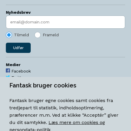
Nyhedsbrev
Indtast søgeord
Tilmeld
Frameld
Udfør
Medier
Facebook
Twitter
YouTube
Fantask bruger cookies
Instagram
Fantask bruger egne cookies samt cookies fra
Åbningstider
tredjepart til statistik, indholdsoptimering,
Mandag-torsdag 11-18
præferencer m.m. Ved at klikke “Acceptér” giver
Fredag 11-18.30
du dit samtykke.
Læs mere om cookies og
Lørdag 11-15
persondata-politik