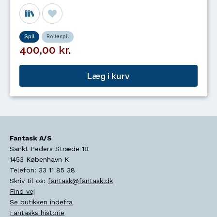
Spil
Rollespil
400,00 kr.
Læg i kurv
Fantask A/S
Sankt Peders Stræde 18
1453
København K
Telefon:
33 11 85 38
Skriv til os:
fantask@fantask.dk
Find vej
Se butikken indefra
Fantasks historie