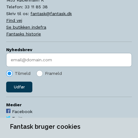
Telefon:
33 11 85 38
Skriv til os:
fantask@fantask.dk
Find vej
Se butikken indefra
Fantasks historie
Nyhedsbrev
Indtast søgeord
Tilmeld
Frameld
Udfør
Medier
Facebook
Twitter
YouTube
Fantask bruger cookies
Instagram