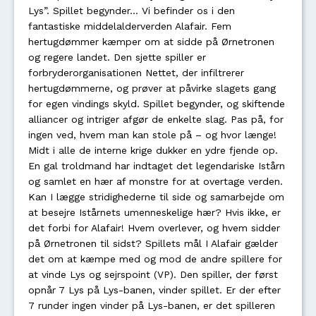
Lys”. Spillet begynder… Vi befinder os i den
fantastiske middelalderverden Alafair. Fem
hertugdømmer kæmper om at sidde på Ørnetronen
og regere landet. Den sjette spiller er
forbryderorganisationen Nettet, der infiltrerer
hertugdømmerne, og prøver at påvirke slagets gang
for egen vindings skyld. Spillet begynder, og skiftende
alliancer og intriger afgør de enkelte slag. Pas på, for
ingen ved, hvem man kan stole på – og hvor længe!
Midt i alle de interne krige dukker en ydre fjende op.
En gal troldmand har indtaget det legendariske Istårn
og samlet en hær af monstre for at overtage verden.
Kan I lægge stridighederne til side og samarbejde om
at besejre Istårnets umenneskelige hær? Hvis ikke, er
det forbi for Alafair! Hvem overlever, og hvem sidder
på Ørnetronen til sidst? Spillets mål I Alafair gælder
det om at kæmpe med og mod de andre spillere for
at vinde Lys og sejrspoint (VP). Den spiller, der først
opnår 7 Lys på Lys-banen, vinder spillet. Er der efter
7 runder ingen vinder på Lys-banen, er det spilleren