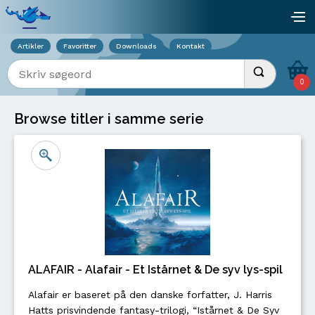
Viser overlay for indkøbskurv
åb
Artikler
Favoritter
Downloads
Kontakt
Indtast søgeord
Udfør søgnin
0
Browse titler i samme serie
ALAFAIR - Alafair - Et Istårnet & De syv lys-spil
Alafair er baseret på den danske forfatter, J. Harris
Hatts prisvindende fantasy-trilogi, “Istårnet & De Syv