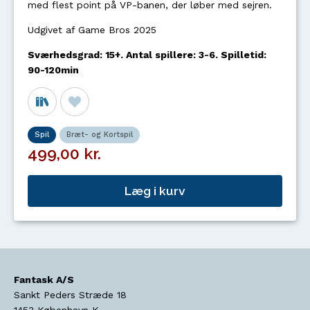
med flest point på VP-banen, der løber med sejren.
Udgivet af Game Bros 2025
Sværhedsgrad: 15+. Antal spillere: 3-6. Spilletid:
90-120min
Spil
Bræt- og Kortspil
499,00 kr.
Læg i kurv
Fantask A/S
Sankt Peders Stræde 18
1453
København K