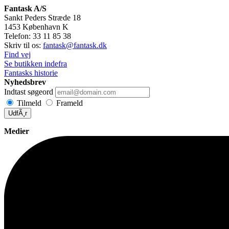
Fantask A/S
Sankt Peders Stræde 18
1453
København K
Telefon:
33 11 85 38
Skriv til os:
fantask@fantask.dk
Find vej
Se butikken indefra
Fantasks historie
Nyhedsbrev
Indtast søgeord
Tilmeld
Frameld
UdfÃ¸r
Medier