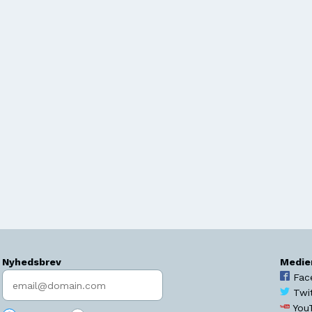
Nyhedsbrev
Medie
Indtast søgeord
Fac
Twi
You