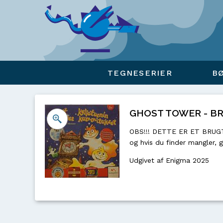
Viser overlay for indkøbskurv
TEGNESERIER
B
GHOST TOWER - BRUG
OBS!!! DETTE ER ET BRUGT S
og hvis du finder mangler, 
Udgivet af Enigma 2025