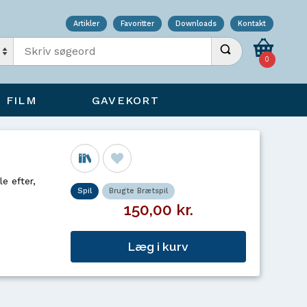
Artikler
Favoritter
Downloads
Kontakt
Indtast søgeord
Udfør søgning
0
FILM
GAVEKORT
e efter,
Spil
Brugte Brætspil
150,00 kr.
Læg i kurv