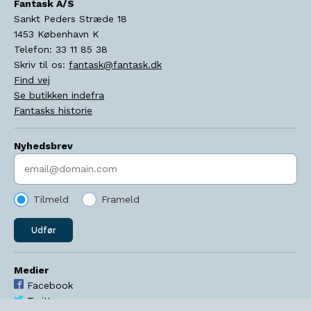
Fantask A/S
Sankt Peders Stræde 18
1453
København K
Telefon:
33 11 85 38
Skriv til os:
fantask@fantask.dk
Find vej
Se butikken indefra
Fantasks historie
Nyhedsbrev
Indtast søgeord
Tilmeld
Frameld
Udfør
Medier
Facebook
Twitter