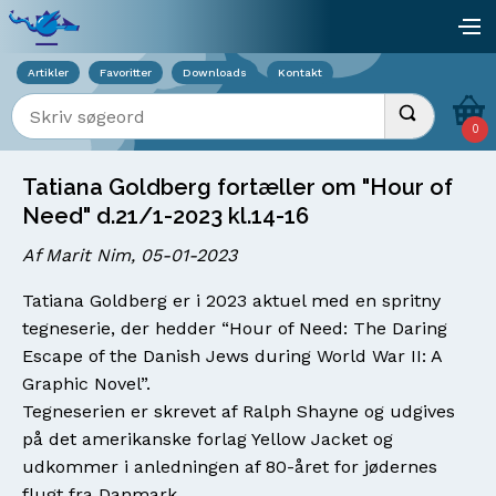
Viser overlay for indkøbskurv
åb
Artikler
Favoritter
Downloads
Kontakt
Indtast søgeord
Udfør søgnin
0
Tatiana Goldberg fortæller om "Hour of
Need" d.21/1-2023 kl.14-16
Af Marit Nim, 05-01-2023
Tatiana Goldberg er i 2023 aktuel med en spritny
tegneserie, der hedder “Hour of Need: The Daring
Escape of the Danish Jews during World War II: A
Graphic Novel”.
Tegneserien er skrevet af Ralph Shayne og udgives
på det amerikanske forlag Yellow Jacket og
udkommer i anledningen af 80-året for jødernes
flugt fra Danmark.