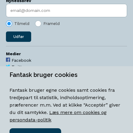
Nyhedsbrev
Indtast søgeord
Tilmeld
Frameld
Udfør
Medier
Facebook
Twitter
YouTube
Fantask bruger cookies
Instagram
Fantask bruger egne cookies samt cookies fra
Åbningstider
tredjepart til statistik, indholdsoptimering,
Mandag-torsdag 11-18
præferencer m.m. Ved at klikke “Acceptér” giver
Fredag 11-18.30
du dit samtykke.
Læs mere om cookies og
Lørdag 11-15
persondata-politik