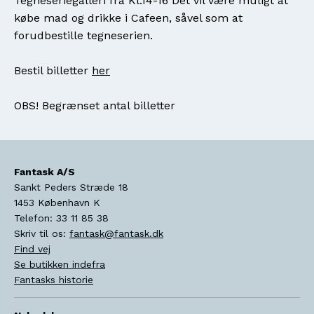
Tegneseriegalleri fra Kl.14-16 Det vil være muligt at
købe mad og drikke i Cafeen, såvel som at
forudbestille tegneserien.
Bestil billetter
her
OBS! Begrænset antal billetter
Fantask A/S
Sankt Peders Stræde 18
1453
København K
Telefon:
33 11 85 38
Skriv til os:
fantask@fantask.dk
Find vej
Se butikken indefra
Fantasks historie