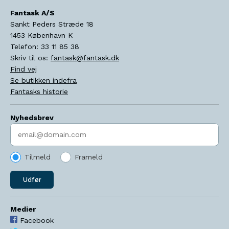
Fantask A/S
Sankt Peders Stræde 18
1453
København K
Telefon:
33 11 85 38
Skriv til os:
fantask@fantask.dk
Find vej
Se butikken indefra
Fantasks historie
Nyhedsbrev
Indtast søgeord
Tilmeld
Frameld
Udfør
Medier
Facebook