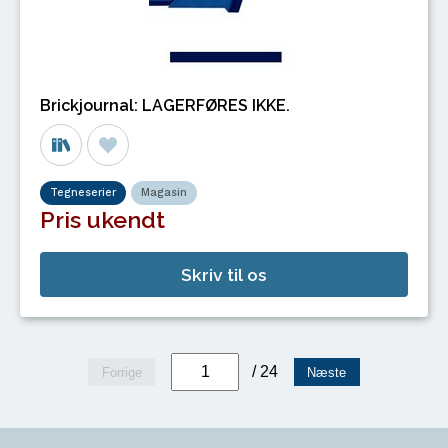
Brickjournal: LAGERFØRES IKKE.
Tegneserier
Magasin
Pris ukendt
Skriv til os
/ 24
Forrige
Næste