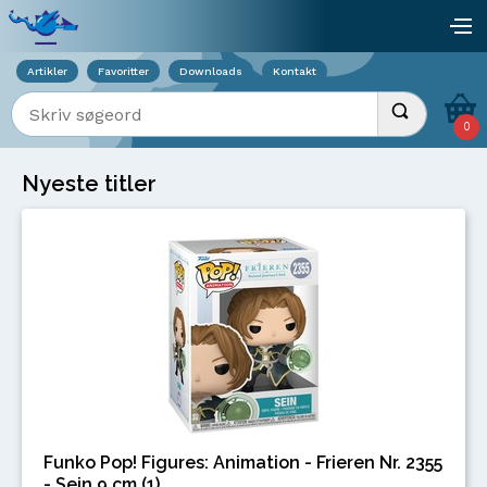
Viser overlay for indkøbskurv
åb
Artikler
Favoritter
Downloads
Kontakt
Indtast søgeord
Udfør søgnin
0
Nyeste titler
Funko Pop! Figures: Animation - Frieren Nr. 2355
- Sein 9 cm (1)