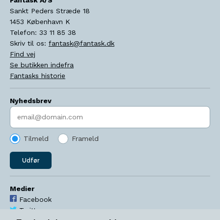
Sankt Peders Stræde 18
1453
København K
Telefon:
33 11 85 38
Skriv til os:
fantask@fantask.dk
Find vej
Se butikken indefra
Fantasks historie
Nyhedsbrev
Indtast søgeord
Tilmeld
Frameld
Udfør
Medier
Facebook
Twitter