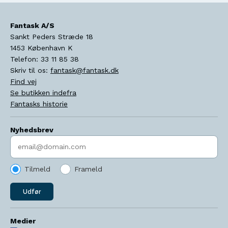
Fantask A/S
Sankt Peders Stræde 18
1453
København K
Telefon:
33 11 85 38
Skriv til os:
fantask@fantask.dk
Find vej
Se butikken indefra
Fantasks historie
Nyhedsbrev
Indtast søgeord
Tilmeld
Frameld
Udfør
Medier