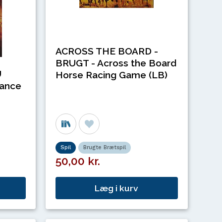
ACROSS THE BOARD -
BRUGT - Across the Board
U
Horse Racing Game (LB)
tance
Spil
Brugte Brætspil
50,00 kr.
Læg i kurv