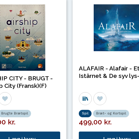
ALAFAIR - Alafair - E
Istårnet & De syv lys-
IP CITY - BRUGT -
p City (Fransk)(F)
Brugte Brætspil
Spil
Bræt- og Kortspil
0 kr.
499,00 kr.
Læg i kurv
Læg i kurv