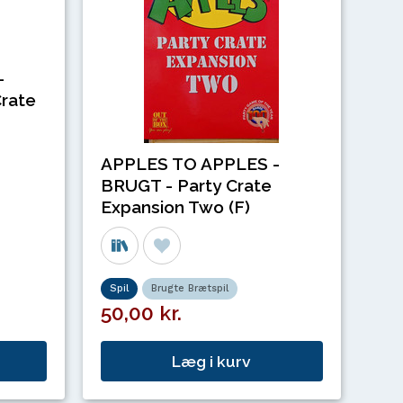
-
rate
APPLES TO APPLES -
BRUGT - Party Crate
Expansion Two (F)
Spil
Brugte Brætspil
50,00 kr.
Læg i kurv