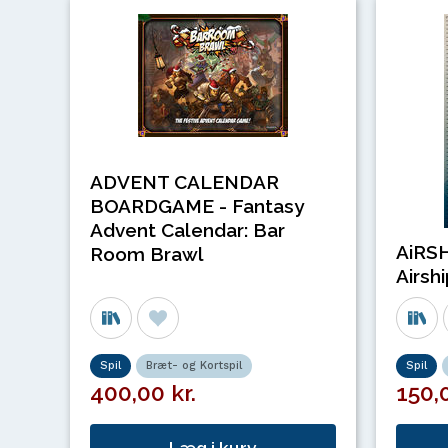
ADVENT CALENDAR
BOARDGAME - Fantasy
Advent Calendar: Bar
AiRSH
Room Brawl
Airshi
Spil
Bræt- og Kortspil
Spil
400,00 kr.
150,0
Læg i kurv