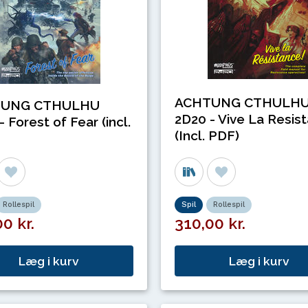
ACHTUNG CTHULH
TUNG CTHULHU
2D20 - Vive La Resis
 Forest of Fear (incl.
(Incl. PDF)
Rollespil
Spil
Rollespil
0 kr.
310,00 kr.
Læg i kurv
Læg i kurv