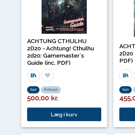
ACHTUNG CTHULHU
ACH
2D20 - Achtung! Cthulhu
2D20 -
2d20: Gamemaster`s
PDF)
Guide (inc. PDF)
Spil
Rollespil
Spil
500,00 kr.
455,0
Læg i kurv