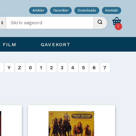
Artikler
Favoritter
Downloads
Kontakt
Indtast søgeord
Udfør søgning
0
FILM
GAVEKORT
X
Y
Z
0
1
2
3
4
5
6
7