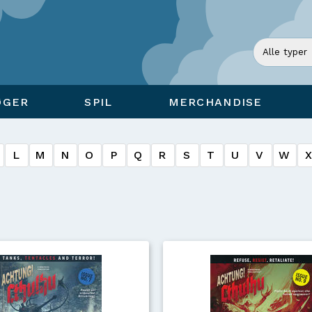
ØGER
SPIL
MERCHANDISE
L
M
N
O
P
Q
R
S
T
U
V
W