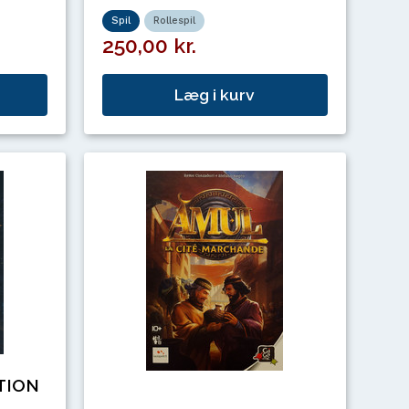
Spil
Rollespil
250,00 kr.
Læg i kurv
TION