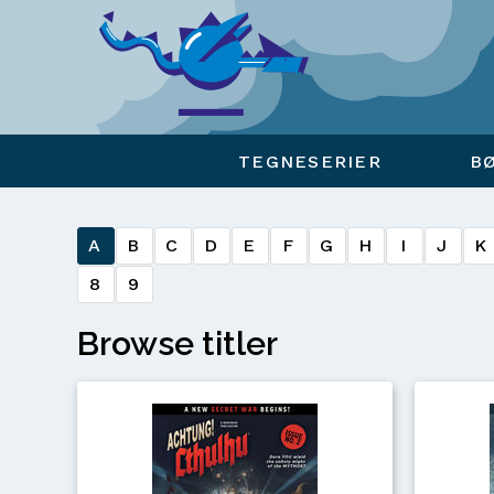
Viser overlay for indkøbskurv
TEGNESERIER
B
A
B
C
D
E
F
G
H
I
J
K
8
9
Browse titler