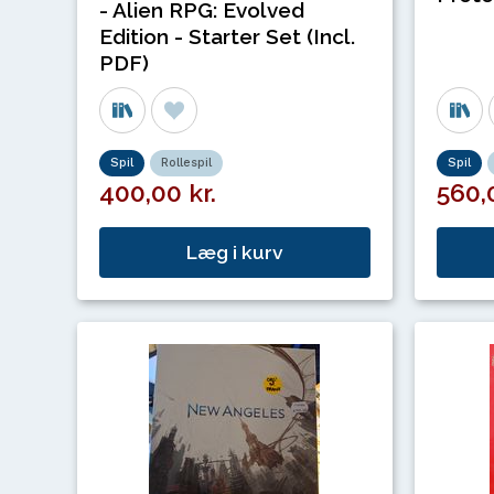
- Alien RPG: Evolved
Edition - Starter Set (Incl.
PDF)
Spil
Rollespil
Spil
400,00 kr.
560,0
Læg i kurv