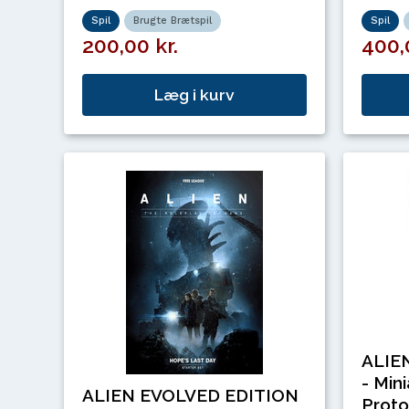
Spil
Brugte Brætspil
Spil
200,00 kr.
400,
Læg i kurv
ALIE
- Min
ALIEN EVOLVED EDITION
Proto