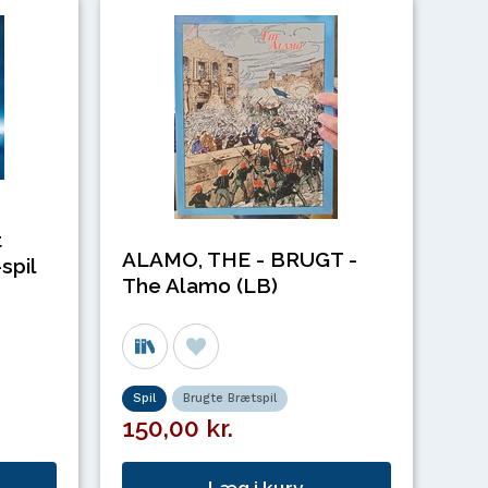
t
ALAMO, THE - BRUGT -
spil
The Alamo (LB)
Spil
Brugte Brætspil
150,00 kr.
Læg i kurv