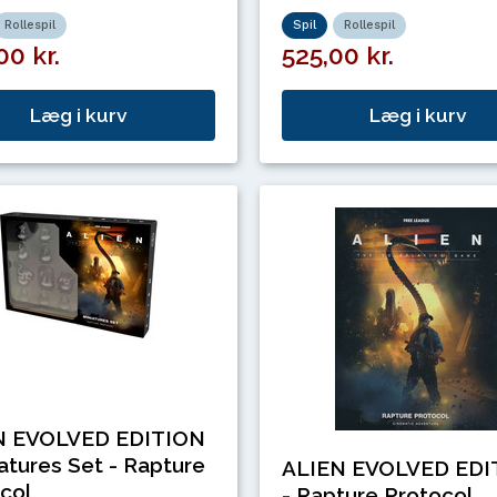
Rollespil
Spil
Rollespil
00 kr.
525,00 kr.
Læg i kurv
Læg i kurv
N EVOLVED EDITION
iatures Set - Rapture
ALIEN EVOLVED EDI
col
- Rapture Protocol