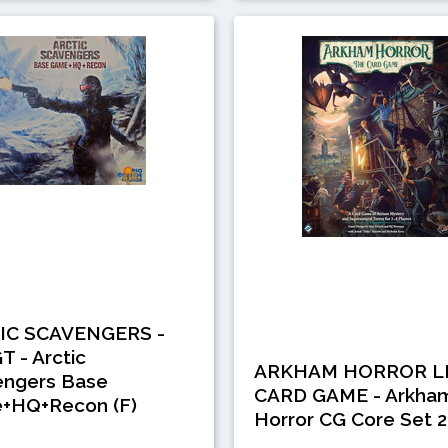
IC SCAVENGERS -
 - Arctic
ARKHAM HORROR L
engers Base
CARD GAME - Arkha
+HQ+Recon (F)
Horror CG Core Set 