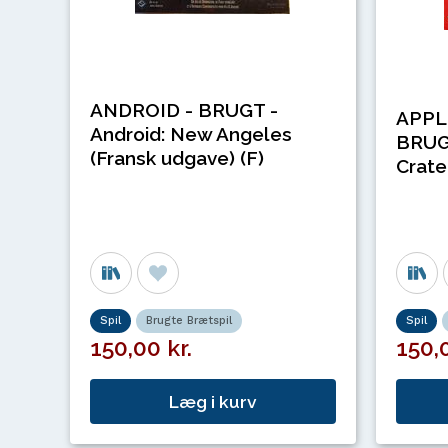
ANDROID - BRUGT -
APPL
Android: New Angeles
BRUGT
(Fransk udgave) (F)
Crate 
Spil
Brugte Brætspil
Spil
150,00 kr.
150,0
Læg i kurv