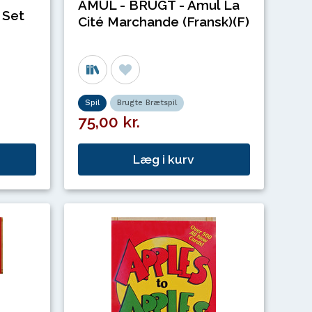
AMUL - BRUGT - Amul La
 Set
Cité Marchande (Fransk)(F)
Spil
Brugte Brætspil
75,00 kr.
Læg i kurv