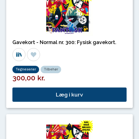
Gavekort - Normal nr. 300: Fysisk gavekort.
Tegneserier
Tilbehør
300,00 kr.
Læg i kurv