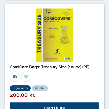
ComiCare Bags: Treasury Size (100pc) (PE).
Tegneserier
Tilbehør
200,00 kr.
Læg i kurv