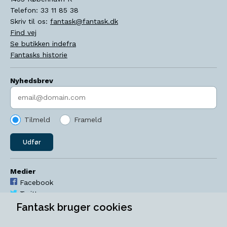
Telefon:
33 11 85 38
Skriv til os:
fantask@fantask.dk
Find vej
Se butikken indefra
Fantasks historie
Nyhedsbrev
Indtast søgeord
Tilmeld
Frameld
Udfør
Medier
Facebook
Twitter
YouTube
Fantask bruger cookies
Instagram