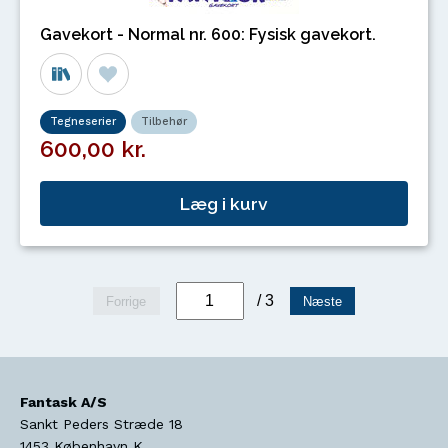
Gavekort - Normal nr. 600: Fysisk gavekort.
Tegneserier
Tilbehør
600,00 kr.
Læg i kurv
/ 3
Forrige
Næste
Fantask A/S
Sankt Peders Stræde 18
1453
København K