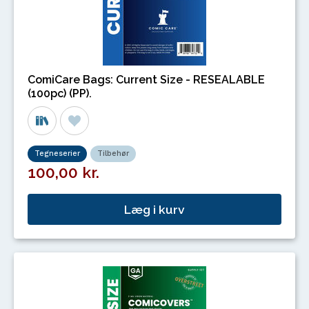
ComiCare Bags: Current Size - RESEALABLE
(100pc) (PP).
Tegneserier
Tilbehør
100,00 kr.
Læg i kurv