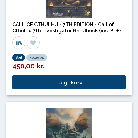
CALL OF CTHULHU - 7TH EDITION - Call of
Cthulhu 7th Investigator Handbook (inc. PDF)
Spil
Rollespil
450,00 kr.
Læg i kurv