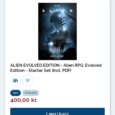
ALIEN EVOLVED EDITION - Alien RPG: Evolved
Edition - Starter Set (Incl. PDF)
Spil
Rollespil
400,00 kr.
Læg i kurv