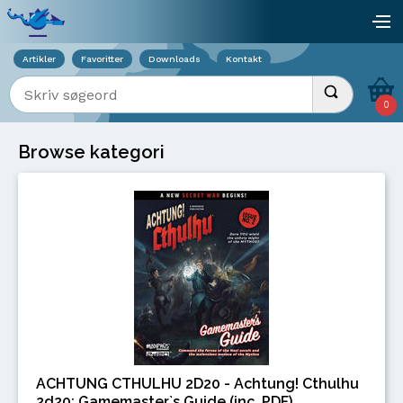
Viser overlay for indkøbskurv
åb
Artikler
Favoritter
Downloads
Kontakt
Indtast søgeord
Udfør søgnin
0
Browse kategori
ACHTUNG CTHULHU 2D20 - Achtung! Cthulhu
2d20: Gamemaster`s Guide (inc. PDF)