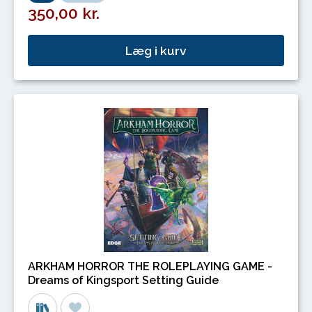
350,00 kr.
Læg i kurv
ARKHAM HORROR THE ROLEPLAYING GAME -
Dreams of Kingsport Setting Guide