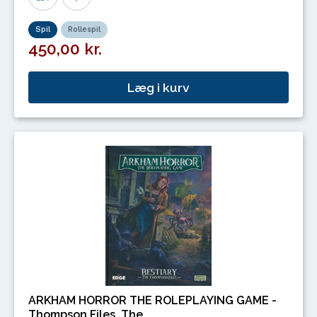
Spil
Rollespil
450,00 kr.
Læg i kurv
ARKHAM HORROR THE ROLEPLAYING GAME -
Thompson Files, The