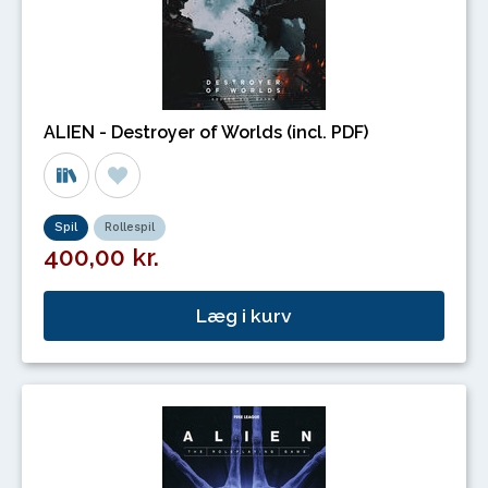
ALIEN - Destroyer of Worlds (incl. PDF)
Spil
Rollespil
400,00 kr.
Læg i kurv