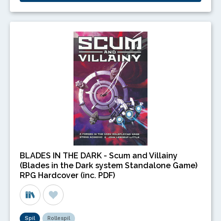
BLADES IN THE DARK - Scum and Villainy
(Blades in the Dark system Standalone Game)
RPG Hardcover (inc. PDF)
Spil
Rollespil