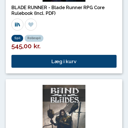
BLADE RUNNER - Blade Runner RPG Core
Rulebook (Incl. PDF)
Spil
Rollespil
545,00 kr.
Læg i kurv