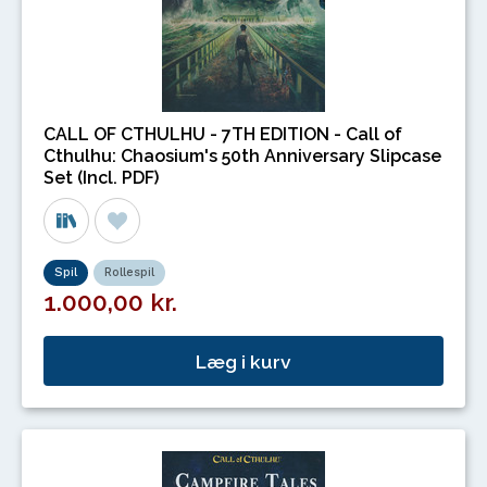
CALL OF CTHULHU - 7TH EDITION - Call of
Cthulhu: Chaosium's 50th Anniversary Slipcase
Set (Incl. PDF)
Spil
Rollespil
1.000,00 kr.
Læg i kurv