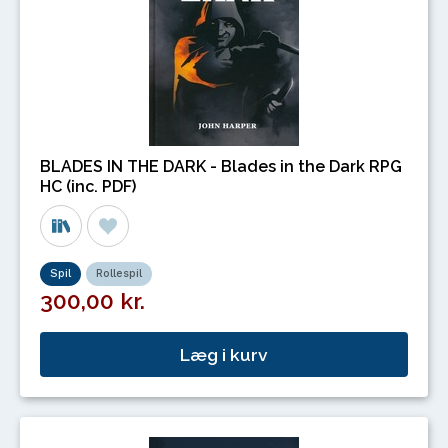
BLADES IN THE DARK - Blades in the Dark RPG
HC (inc. PDF)
Spil
Rollespil
300,00 kr.
Læg i kurv