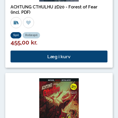
ACHTUNG CTHULHU 2D20 - Forest of Fear
(incl. PDF)
Spil
Rollespil
455,00 kr.
Læg i kurv