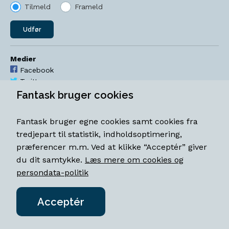
Tilmeld
Frameld
Udfør
Medier
Facebook
Twitter
YouTube
Fantask bruger cookies
Instagram
Fantask bruger egne cookies samt cookies fra
Åbningstider
tredjepart til statistik, indholdsoptimering,
Mandag-torsdag 11-18
præferencer m.m. Ved at klikke “Acceptér” giver
Fredag 11-18.30
du dit samtykke.
Læs mere om cookies og
Lørdag 11-15
persondata-politik
Acceptér