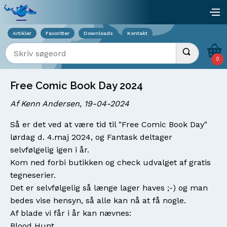
Viser overlay for indkøbskurv
åb
Artikler
Favoritter
Downloads
Kontakt
Indtast søgeord
Udfør søgnin
0
Free Comic Book Day 2024
Af Kenn Andersen, 19-04-2024
Så er det ved at være tid til "Free Comic Book Day"
lørdag d. 4.maj 2024, og Fantask deltager
selvfølgelig igen i år.
Kom ned forbi butikken og check udvalget af gratis
tegneserier.
Det er selvfølgelig så længe lager haves ;-) og man
bedes vise hensyn, så alle kan nå at få nogle.
Af blade vi får i år kan nævnes:
Blood Hunt.