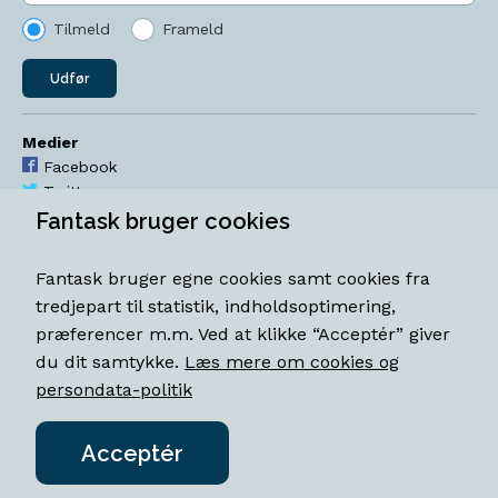
Tilmeld
Frameld
Udfør
Medier
Facebook
Twitter
YouTube
Fantask bruger cookies
Instagram
Fantask bruger egne cookies samt cookies fra
Åbningstider
tredjepart til statistik, indholdsoptimering,
Mandag-torsdag 11-18
præferencer m.m. Ved at klikke “Acceptér” giver
Fredag 11-18.30
du dit samtykke.
Læs mere om cookies og
Lørdag 11-15
persondata-politik
Acceptér