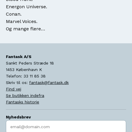
Energon Universe.
Conan.
Marvel Voices.
Og mange flere…
Fantask A/S
Sankt Peders Stræde 18
1453
København K
Telefon:
33 11 85 38
Skriv til os:
fantask@fantask.dk
Find vej
Se butikken indefra
Fantasks historie
Nyhedsbrev
Indtast søgeord