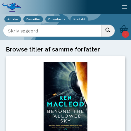
Viser overlay for indkøbskurv
åb
Artikler
Favoritter
Downloads
Kontakt
Indtast søgeord
Udfør søgnin
0
Browse titler af samme forfatter