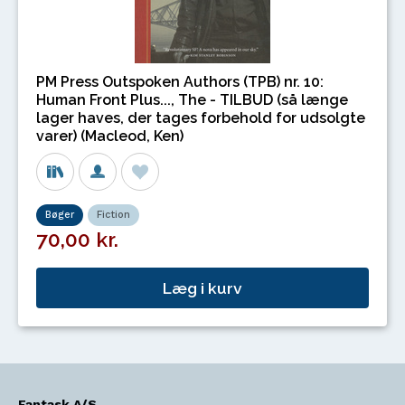
PM Press Outspoken Authors (TPB) nr. 10:
Human Front Plus..., The - TILBUD (så længe
lager haves, der tages forbehold for udsolgte
varer) (Macleod, Ken)
Bøger
Fiction
70,00 kr.
Læg i kurv
Fantask A/S