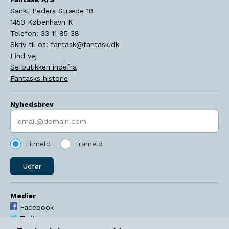
Sankt Peders Stræde 18
1453
København K
Telefon:
33 11 85 38
Skriv til os:
fantask@fantask.dk
Find vej
Se butikken indefra
Fantasks historie
Nyhedsbrev
Indtast søgeord
Tilmeld
Frameld
Udfør
Medier
Facebook
Twitter