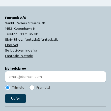
Fantask A/S
Sankt Peders Stræde 18
1453
København K
Telefon:
33 11 85 38
Skriv til os:
fantask@fantask.dk
Find vej
Se butikken indefra
Fantasks historie
Nyhedsbrev
Indtast søgeord
Tilmeld
Frameld
Udfør