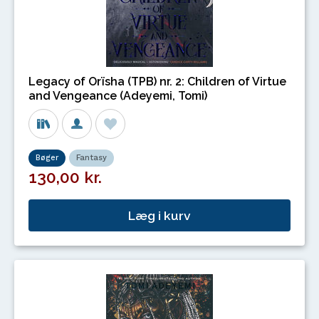
Legacy of Orïsha (TPB) nr. 2: Children of Virtue
and Vengeance (Adeyemi, Tomi)
Bøger
Fantasy
130,00 kr.
Læg i kurv