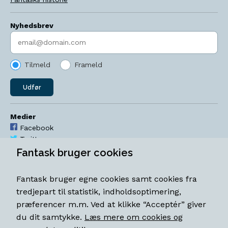
Nyhedsbrev
Indtast søgeord
Tilmeld
Frameld
Udfør
Medier
Facebook
Twitter
YouTube
Fantask bruger cookies
Instagram
Fantask bruger egne cookies samt cookies fra
Åbningstider
tredjepart til statistik, indholdsoptimering,
Mandag-torsdag 11-18
præferencer m.m. Ved at klikke “Acceptér” giver
Fredag 11-18.30
du dit samtykke.
Læs mere om cookies og
Lørdag 11-15