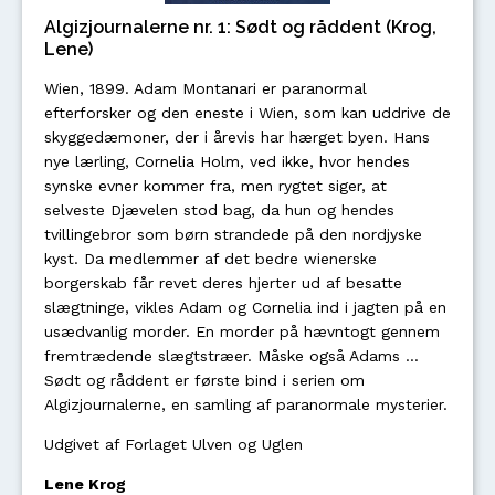
Algizjournalerne nr. 1: Sødt og råddent (Krog,
Lene)
Wien, 1899. Adam Montanari er paranormal
efterforsker og den eneste i Wien, som kan uddrive de
skyggedæmoner, der i årevis har hærget byen. Hans
nye lærling, Cornelia Holm, ved ikke, hvor hendes
synske evner kommer fra, men rygtet siger, at
selveste Djævelen stod bag, da hun og hendes
tvillingebror som børn strandede på den nordjyske
kyst. Da medlemmer af det bedre wienerske
borgerskab får revet deres hjerter ud af besatte
slægtninge, vikles Adam og Cornelia ind i jagten på en
usædvanlig morder. En morder på hævntogt gennem
fremtrædende slægtstræer. Måske også Adams …
Sødt og råddent er første bind i serien om
Algizjournalerne, en samling af paranormale mysterier.
Udgivet af Forlaget Ulven og Uglen
Lene Krog