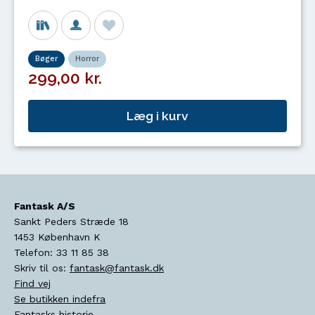
Bøger
Horror
299,00 kr.
Læg i kurv
Fantask A/S
Sankt Peders Stræde 18
1453
København K
Telefon:
33 11 85 38
Skriv til os:
fantask@fantask.dk
Find vej
Se butikken indefra
Fantasks historie