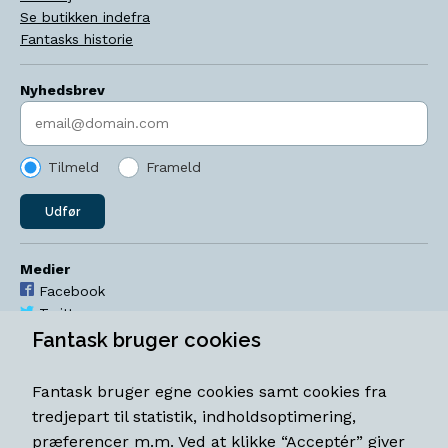
Se butikken indefra
Fantasks historie
Nyhedsbrev
Indtast søgeord
Tilmeld
Frameld
Udfør
Medier
Facebook
Twitter
YouTube
Fantask bruger cookies
Instagram
Fantask bruger egne cookies samt cookies fra
Åbningstider
tredjepart til statistik, indholdsoptimering,
Mandag-torsdag 11-18
præferencer m.m. Ved at klikke “Acceptér” giver