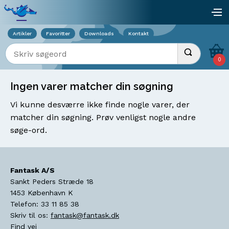
Viser overlay for indkøbskurv
åb
Artikler
Favoritter
Downloads
Kontakt
Indtast søgeord
Udfør søgnin
0
Ingen varer matcher din søgning
Vi kunne desværre ikke finde nogle varer, der
matcher din søgning. Prøv venligst nogle andre
søge-ord.
Fantask A/S
Sankt Peders Stræde 18
1453
København K
Telefon:
33 11 85 38
Skriv til os:
fantask@fantask.dk
Find vej