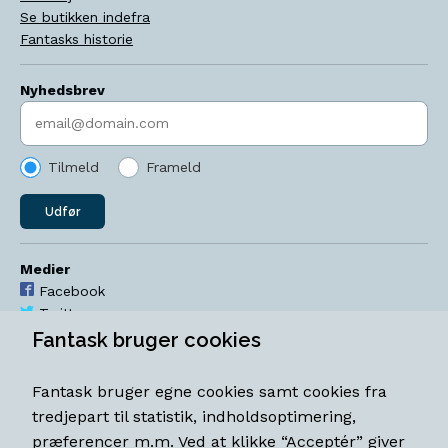
Se butikken indefra
Fantasks historie
Nyhedsbrev
Indtast søgeord
Tilmeld
Frameld
Udfør
Medier
Facebook
Twitter
YouTube
Fantask bruger cookies
Instagram
Fantask bruger egne cookies samt cookies fra
Åbningstider
tredjepart til statistik, indholdsoptimering,
Mandag-torsdag 11-18
præferencer m.m. Ved at klikke “Acceptér” giver