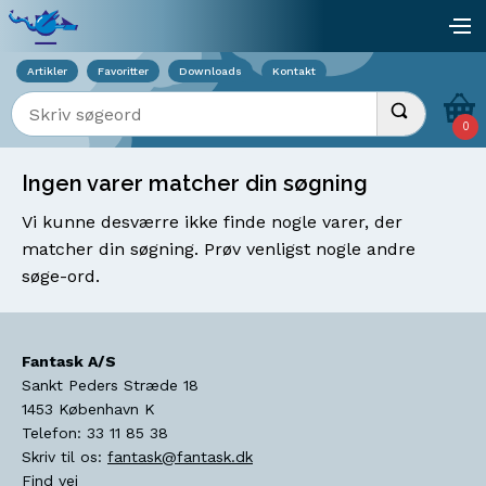
Viser overlay for indkøbskurv
åb
Artikler
Favoritter
Downloads
Kontakt
Indtast søgeord
Udfør søgnin
0
Ingen varer matcher din søgning
Vi kunne desværre ikke finde nogle varer, der
matcher din søgning. Prøv venligst nogle andre
søge-ord.
Fantask A/S
Sankt Peders Stræde 18
1453
København K
Telefon:
33 11 85 38
Skriv til os:
fantask@fantask.dk
Find vej