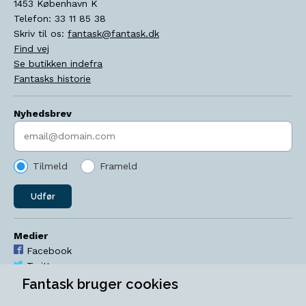
1453
København K
Telefon:
33 11 85 38
Skriv til os:
fantask@fantask.dk
Find vej
Se butikken indefra
Fantasks historie
Nyhedsbrev
Indtast søgeord
Tilmeld
Frameld
Udfør
Medier
Facebook
Twitter
YouTube
Fantask bruger cookies
Instagram