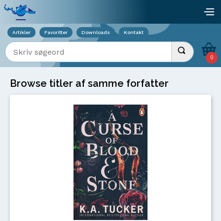
Viser overlay for indkøbskurv
åb
Artikler
Favoritter
Downloads
Kontakt
Indtast søgeord
Udfør søgnin
0
Browse titler af samme forfatter