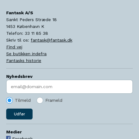
Fantask A/S
Sankt Peders Stræde 18
1453
København K
Telefon:
33 11 85 38
Skriv til os:
fantask@fantask.dk
Find vej
Se butikken indefra
Fantasks historie
Nyhedsbrev
Indtast søgeord
Tilmeld
Frameld
Udfør
Medier
Facebook