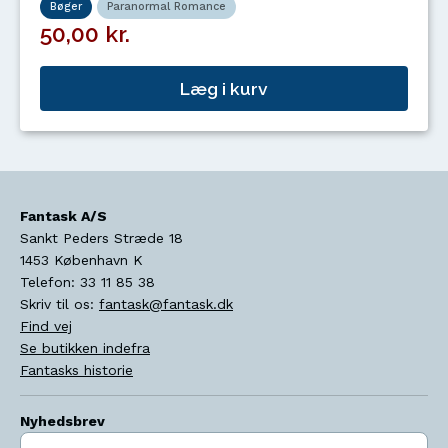
Bøger
Paranormal Romance
50,00 kr.
Læg i kurv
Fantask A/S
Sankt Peders Stræde 18
1453
København K
Telefon:
33 11 85 38
Skriv til os:
fantask@fantask.dk
Find vej
Se butikken indefra
Fantasks historie
Nyhedsbrev
Indtast søgeord