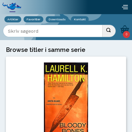
Viser overlay for indkøbskurv
åb
Artikler
Favoritter
Downloads
Kontakt
Indtast søgeord
Udfør søgnin
0
Browse titler i samme serie