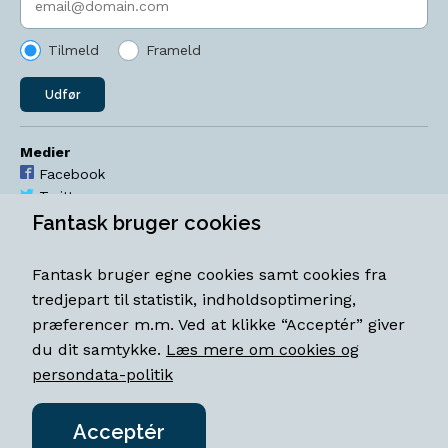
Tilmeld
Frameld
Udfør
Medier
Facebook
Twitter
YouTube
Fantask bruger cookies
Instagram
Fantask bruger egne cookies samt cookies fra
Åbningstider
tredjepart til statistik, indholdsoptimering,
Mandag-torsdag 11-18
præferencer m.m. Ved at klikke “Acceptér” giver
Fredag 11-18.30
du dit samtykke.
Læs mere om cookies og
Lørdag 11-15
persondata-politik
Acceptér