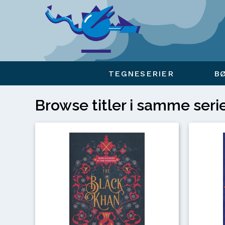
Viser overlay for indkøbskurv
TEGNESERIER
B
Browse titler i samme seri