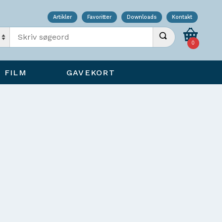
Artikler
Favoritter
Downloads
Kontakt
Indtast søgeord
Udfør søgning
0
FILM
GAVEKORT