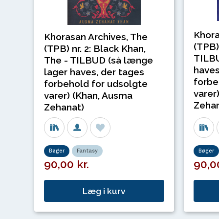
Khora
Khorasan Archives, The
(TPB) 
(TPB) nr. 2: Black Khan,
TILBU
The - TILBUD (så længe
haves
lager haves, der tages
forbe
forbehold for udsolgte
varer
varer) (Khan, Ausma
Zehan
Zehanat)
Bøger
Fantasy
Bøger
90,00 kr.
90,00
Læg i kurv