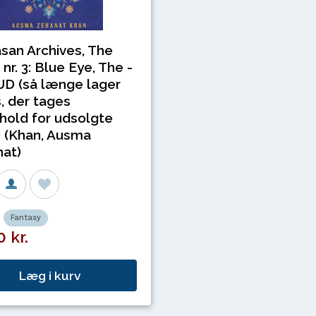
san Archives, The
nr. 3: Blue Eye, The -
D (så længe lager
, der tages
hold for udsolgte
) (Khan, Ausma
at)
Fantasy
 kr.
Læg i kurv