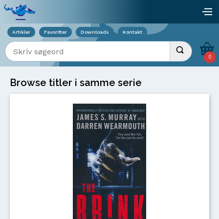
Viser overlay for indkøbskurv
åb
Artikler
Favoritter
Downloads
Kontakt
Indtast søgeord
Udfør søgnin
0
Browse titler i samme serie