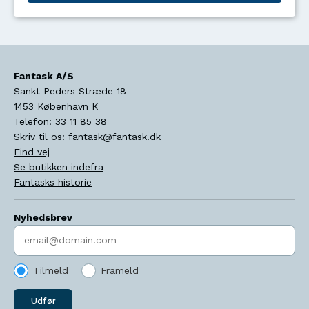
Fantask A/S
Sankt Peders Stræde 18
1453
København K
Telefon:
33 11 85 38
Skriv til os:
fantask@fantask.dk
Find vej
Se butikken indefra
Fantasks historie
Nyhedsbrev
Indtast søgeord
Tilmeld
Frameld
Udfør