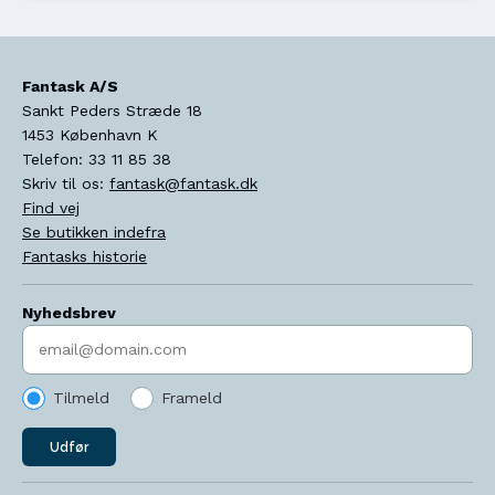
Fantask A/S
Sankt Peders Stræde 18
1453
København K
Telefon:
33 11 85 38
Skriv til os:
fantask@fantask.dk
Find vej
Se butikken indefra
Fantasks historie
Nyhedsbrev
Indtast søgeord
Tilmeld
Frameld
Udfør