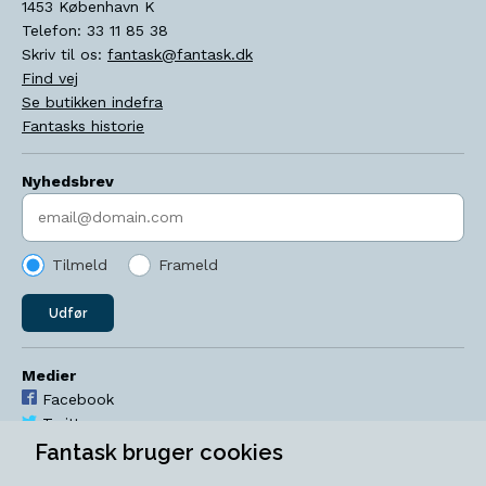
1453
København K
Telefon:
33 11 85 38
Skriv til os:
fantask@fantask.dk
Find vej
Se butikken indefra
Fantasks historie
Nyhedsbrev
Indtast søgeord
Tilmeld
Frameld
Udfør
Medier
Facebook
Twitter
YouTube
Fantask bruger cookies
Instagram