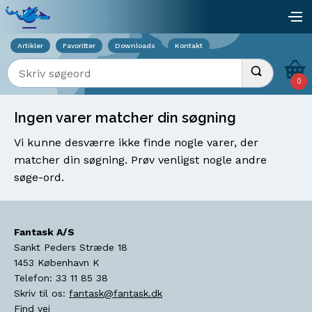
Viser overlay for indkøbskurv
åb
Artikler
Favoritter
Downloads
Kontakt
Indtast søgeord
Udfør søgnin
0
Ingen varer matcher din søgning
Vi kunne desværre ikke finde nogle varer, der
matcher din søgning. Prøv venligst nogle andre
søge-ord.
Fantask A/S
Sankt Peders Stræde 18
1453
København K
Telefon:
33 11 85 38
Skriv til os:
fantask@fantask.dk
Find vej