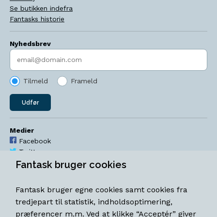
Se butikken indefra
Fantasks historie
Nyhedsbrev
Indtast søgeord
Tilmeld
Frameld
Udfør
Medier
Facebook
Twitter
YouTube
Fantask bruger cookies
Instagram
Fantask bruger egne cookies samt cookies fra
Åbningstider
tredjepart til statistik, indholdsoptimering,
Mandag-torsdag 11-18
præferencer m.m. Ved at klikke “Acceptér” giver