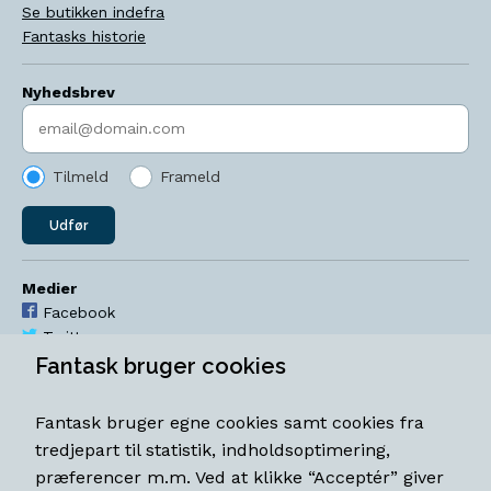
Se butikken indefra
Fantasks historie
Nyhedsbrev
Indtast søgeord
Tilmeld
Frameld
Udfør
Medier
Facebook
Twitter
YouTube
Fantask bruger cookies
Instagram
Fantask bruger egne cookies samt cookies fra
Åbningstider
tredjepart til statistik, indholdsoptimering,
Mandag-torsdag 11-18
præferencer m.m. Ved at klikke “Acceptér” giver
Fredag 11-18.30