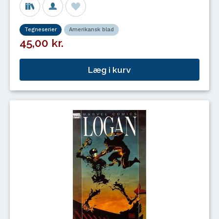
Tegneserier
Amerikansk blad
45,00 kr.
Læg i kurv