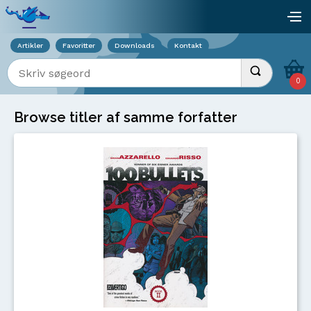
Viser overlay for indkøbskurv
åb
Artikler
Favoritter
Downloads
Kontakt
Indtast søgeord
Udfør søgnin
0
Browse titler af samme forfatter