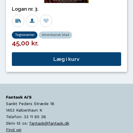
Logan nr. 3.
Tegneserier
Amerikansk blad
45,00 kr.
Læg i kurv
Fantask A/S
Sankt Peders Stræde 18
1453
København K
Telefon:
33 11 85 38
Skriv til os:
fantask@fantask.dk
Find vej