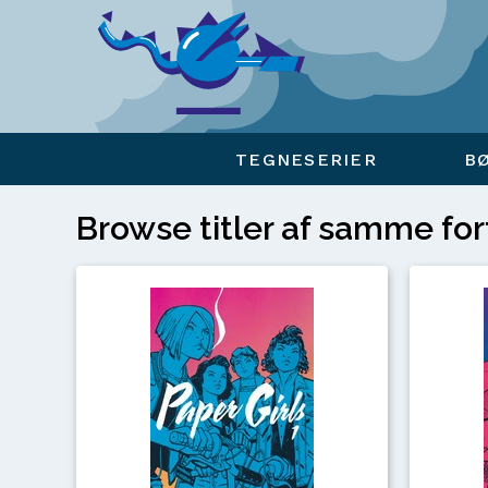
Viser overlay for indkøbskurv
TEGNESERIER
B
Browse titler af samme for