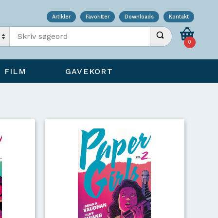
Artikler
Favoritter
Downloads
Kontakt
Indtast søgeord
Udfør søgning
0
FILM
GAVEKORT