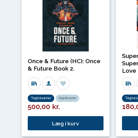
Super
Once & Future (HC): Once
Super
& Future Book 2.
Love 
Tegneserier
Hardcover
Tegnese
500,00 kr.
180,0
Læg i kurv