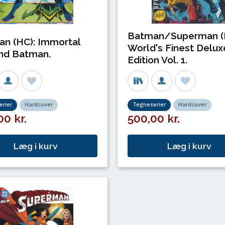
Batman/Superman (
n (HC): Immortal
World's Finest Delux
nd Batman.
Edition Vol. 1.
rier
Hardcover
Tegneserier
Hardcover
00 kr.
500,00 kr.
Læg i kurv
Læg i kurv