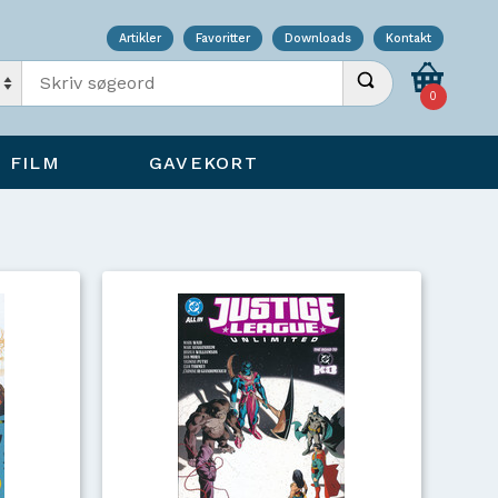
Artikler
Favoritter
Downloads
Kontakt
Indtast søgeord
Udfør søgning
0
FILM
GAVEKORT