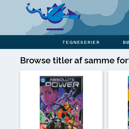
Viser overlay for indkøbskurv
TEGNESERIER
B
Browse titler af samme for