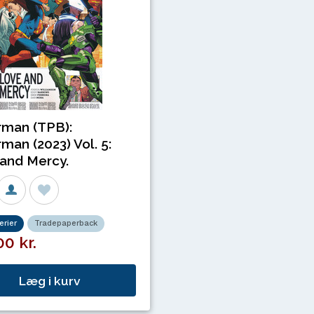
man (TPB):
man (2023) Vol. 5:
and Mercy.
rier
Tradepaperback
0 kr.
Læg i kurv