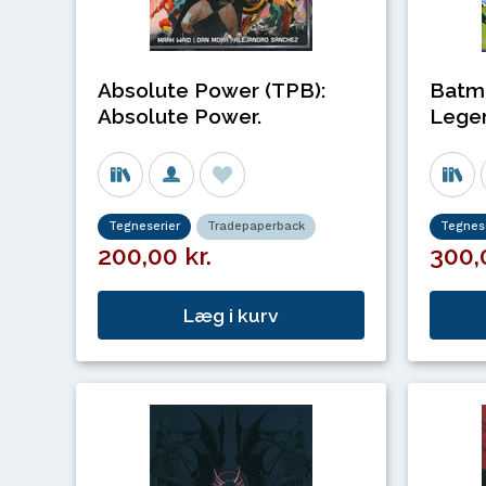
Absolute Power (TPB):
Batma
Absolute Power.
Lege
Tegneserier
Tradepaperback
Tegnese
200,00 kr.
300,
Læg i kurv