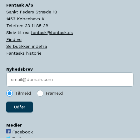
Fantask A/S
Sankt Peders Stræde 18
1453
København K
Telefon:
33 11 85 38
Skriv til os:
fantask@fantask.dk
Find vej
Se butikken indefra
Fantasks historie
Nyhedsbrev
Indtast søgeord
Tilmeld
Frameld
Udfør
Medier
Facebook
Twitter