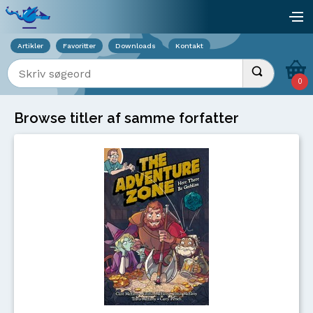
Viser overlay for indkøbskurv
åb
Artikler
Favoritter
Downloads
Kontakt
Indtast søgeord
Udfør søgnin
0
Browse titler af samme forfatter