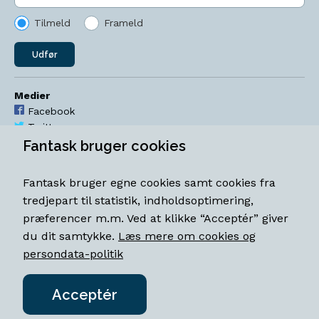
Tilmeld
Frameld
Udfør
Medier
Facebook
Twitter
YouTube
Fantask bruger cookies
Instagram
Fantask bruger egne cookies samt cookies fra
Åbningstider
tredjepart til statistik, indholdsoptimering,
Mandag-torsdag 11-18
præferencer m.m. Ved at klikke “Acceptér” giver
Fredag 11-18.30
du dit samtykke.
Læs mere om cookies og
Lørdag 11-15
persondata-politik
Acceptér