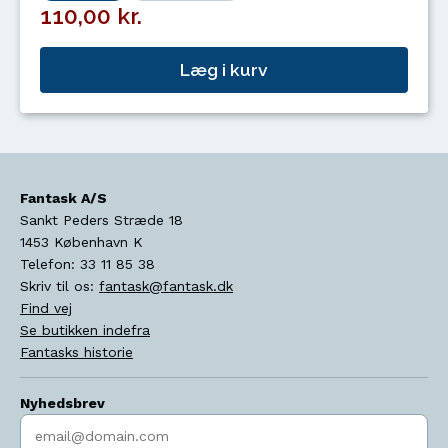
110,00 kr.
Læg i kurv
Fantask A/S
Sankt Peders Stræde 18
1453
København K
Telefon:
33 11 85 38
Skriv til os:
fantask@fantask.dk
Find vej
Se butikken indefra
Fantasks historie
Nyhedsbrev
Indtast søgeord