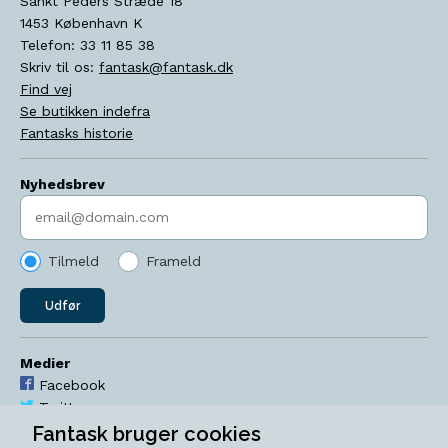
Sankt Peders Stræde 18
1453
København K
Telefon:
33 11 85 38
Skriv til os:
fantask@fantask.dk
Find vej
Se butikken indefra
Fantasks historie
Nyhedsbrev
Indtast søgeord
Tilmeld
Frameld
Udfør
Medier
Facebook
Twitter
YouTube
Fantask bruger cookies