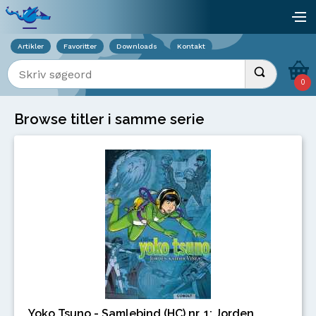
Viser overlay for indkøbskurv
åb
Artikler
Favoritter
Downloads
Kontakt
Indtast søgeord
Udfør søgnin
0
Browse titler i samme serie
Yoko Tsuno - Samlebind (HC) nr. 1: Jorden