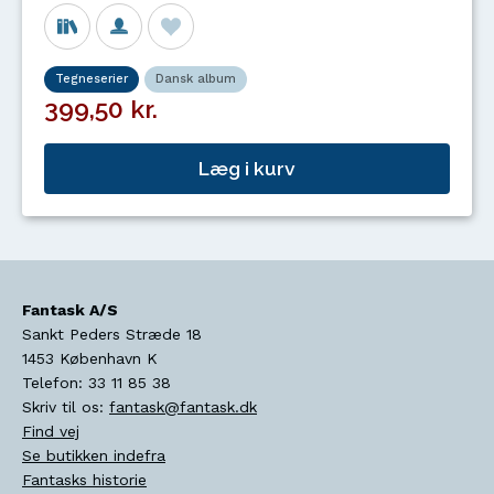
Tegneserier
Dansk album
399,50 kr.
Læg i kurv
Fantask A/S
Sankt Peders Stræde 18
1453
København K
Telefon:
33 11 85 38
Skriv til os:
fantask@fantask.dk
Find vej
Se butikken indefra
Fantasks historie