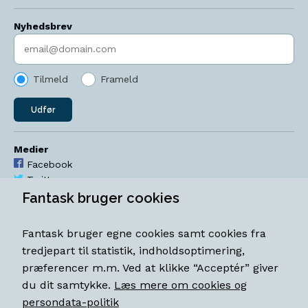
Nyhedsbrev
Indtast søgeord
Tilmeld
Frameld
Udfør
Medier
Facebook
Twitter
YouTube
Fantask bruger cookies
Instagram
Fantask bruger egne cookies samt cookies fra
Åbningstider
tredjepart til statistik, indholdsoptimering,
Mandag-torsdag 11-18
præferencer m.m. Ved at klikke “Acceptér” giver
Fredag 11-18.30
du dit samtykke.
Læs mere om cookies og
Lørdag 11-15
persondata-politik