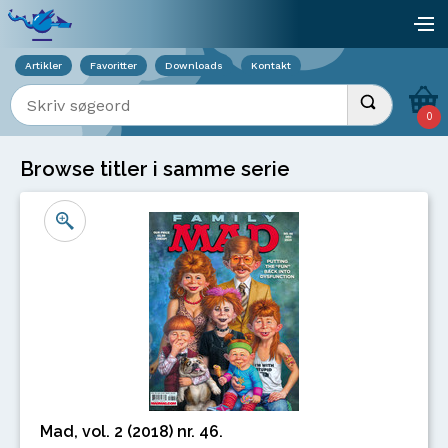
Viser overlay for indkøbskurv
åb
Artikler
Favoritter
Downloads
Kontakt
Indtast søgeord
Udfør søgnin
0
Browse titler i samme serie
Mad, vol. 2 (2018) nr. 46.