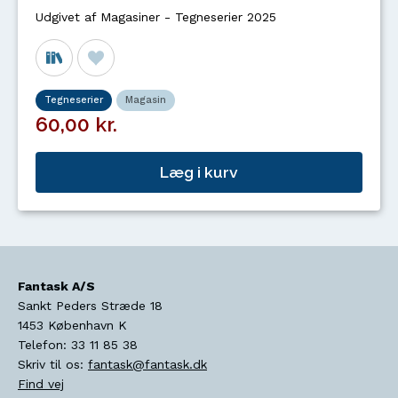
Udgivet af Magasiner - Tegneserier 2025
Tegneserier
Magasin
60,00 kr.
Læg i kurv
Fantask A/S
Sankt Peders Stræde 18
1453
København K
Telefon:
33 11 85 38
Skriv til os:
fantask@fantask.dk
Find vej