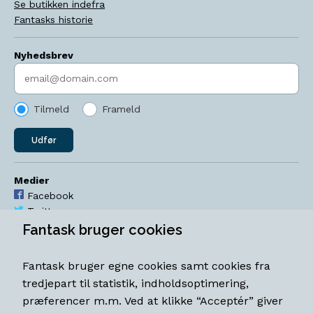
Se butikken indefra
Fantasks historie
Nyhedsbrev
Indtast søgeord
Tilmeld
Frameld
Udfør
Medier
Facebook
Twitter
YouTube
Fantask bruger cookies
Instagram
Fantask bruger egne cookies samt cookies fra
Åbningstider
tredjepart til statistik, indholdsoptimering,
Mandag-torsdag 11-18
præferencer m.m. Ved at klikke “Acceptér” giver
Fredag 11-18.30