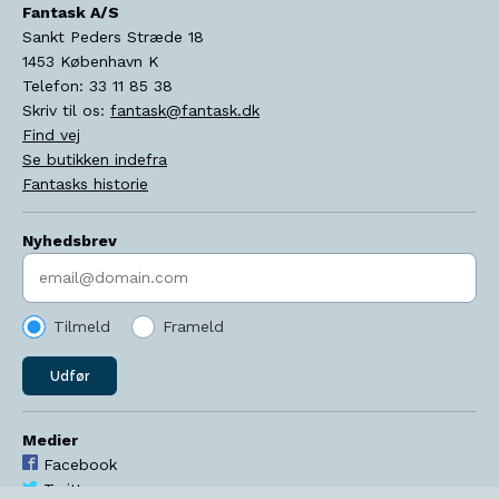
Fantask A/S
Sankt Peders Stræde 18
1453
København K
Telefon:
33 11 85 38
Skriv til os:
fantask@fantask.dk
Find vej
Se butikken indefra
Fantasks historie
Nyhedsbrev
Indtast søgeord
Tilmeld
Frameld
Udfør
Medier
Facebook
Twitter