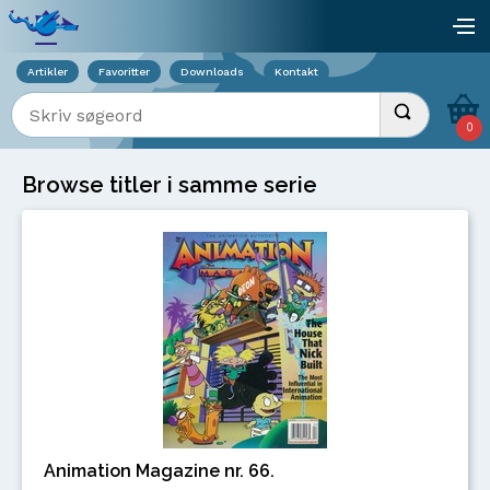
Viser overlay for indkøbskurv
åb
Artikler
Favoritter
Downloads
Kontakt
Indtast søgeord
Udfør søgnin
0
Browse titler i samme serie
Animation Magazine nr. 66.