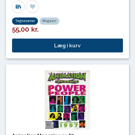
Tegneserier
Magasin
55,00 kr.
Læg i kurv