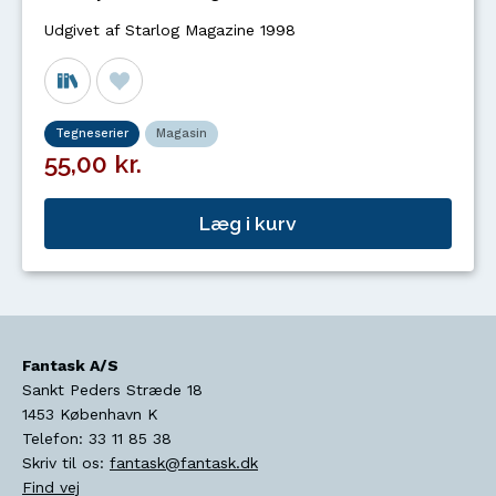
Udgivet af Starlog Magazine 1998
Tegneserier
Magasin
55,00 kr.
Læg i kurv
Fantask A/S
Sankt Peders Stræde 18
1453
København K
Telefon:
33 11 85 38
Skriv til os:
fantask@fantask.dk
Find vej