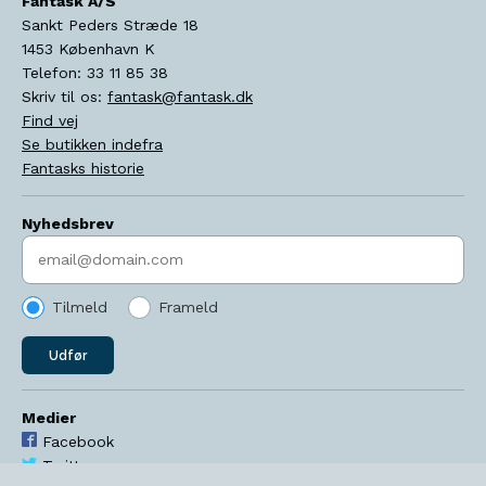
Fantask A/S
Sankt Peders Stræde 18
1453
København K
Telefon:
33 11 85 38
Skriv til os:
fantask@fantask.dk
Find vej
Se butikken indefra
Fantasks historie
Nyhedsbrev
Indtast søgeord
Tilmeld
Frameld
Udfør
Medier
Facebook
Twitter