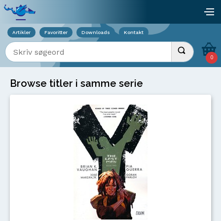
Viser overlay for indkøbskurv
åb
Artikler
Favoritter
Downloads
Kontakt
Indtast søgeord
Udfør søgnin
0
Browse titler i samme serie