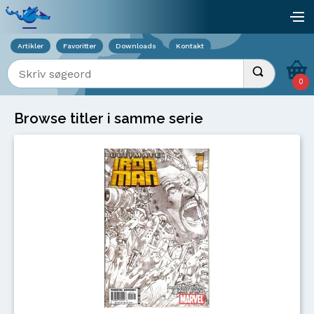
Viser overlay for indkøbskurv
åb
Artikler
Favoritter
Downloads
Kontakt
Indtast søgeord
Udfør søgnin
0
Browse titler i samme serie