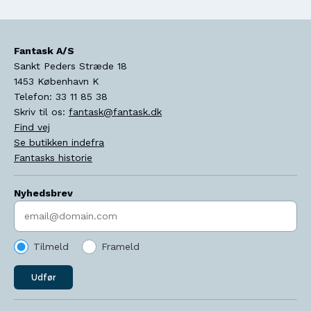
Fantask A/S
Sankt Peders Stræde 18
1453
København K
Telefon:
33 11 85 38
Skriv til os:
fantask@fantask.dk
Find vej
Se butikken indefra
Fantasks historie
Nyhedsbrev
Indtast søgeord
Tilmeld
Frameld
Udfør