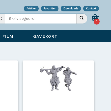
Artikler
Favoritter
Downloads
Kontakt
Indtast søgeord
Udfør søgning
0
FILM
GAVEKORT