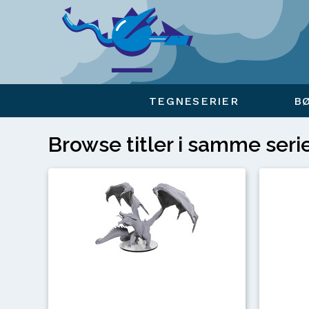
Viser overlay for indkøbskurv
TEGNESERIER
B
Browse titler i samme seri