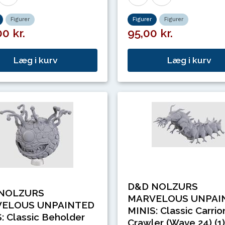
Figurer
Figurer
Figurer
0 kr.
95,00 kr.
Læg i kurv
Læg i kurv
D&D NOLZURS
NOLZURS
MARVELOUS UNPAI
ELOUS UNPAINTED
MINIS: Classic Carrio
: Classic Beholder
Crawler (Wave 24) (1)