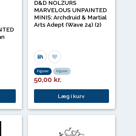
D&D NOLZURS
MARVELOUS UNPAINTED
MINIS: Archdruid & Martial
Arts Adept (Wave 24) (2)
NTED
an
Figurer
Figurer
50,00 kr.
Læg i kurv