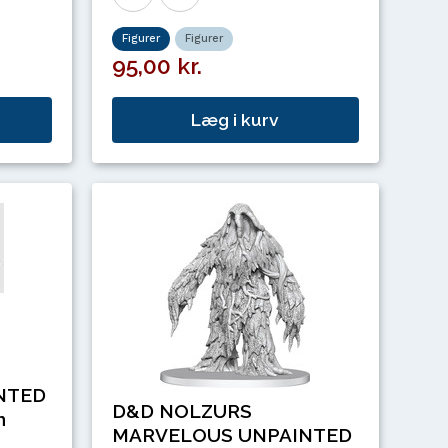
Figurer
Figurer
95,00 kr.
Læg i kurv
NTED
D&D NOLZURS
n
MARVELOUS UNPAINTED