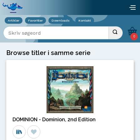
Viser overlay for indkøbskurv
åb
Artikler
Favoritter
Downloads
Kontakt
Indtast søgeord
Udfør søgnin
0
Browse titler i samme serie
DOMINION - Dominion, 2nd Edition