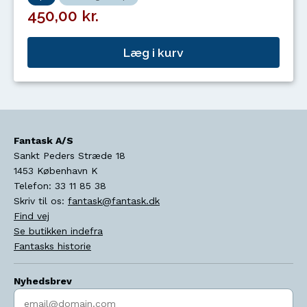
450,00 kr.
Læg i kurv
Fantask A/S
Sankt Peders Stræde 18
1453
København K
Telefon:
33 11 85 38
Skriv til os:
fantask@fantask.dk
Find vej
Se butikken indefra
Fantasks historie
Nyhedsbrev
Indtast søgeord