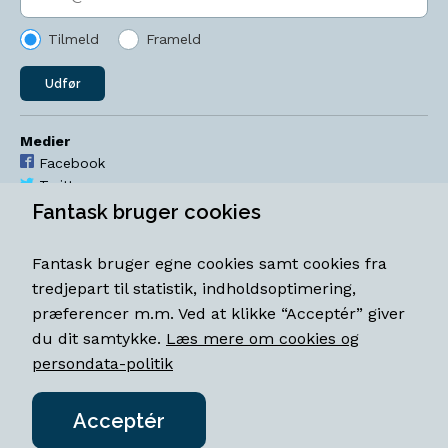
Tilmeld
Frameld
Udfør
Medier
Facebook
Twitter
YouTube
Fantask bruger cookies
Instagram
Fantask bruger egne cookies samt cookies fra
Åbningstider
tredjepart til statistik, indholdsoptimering,
Mandag-torsdag 11-18
præferencer m.m. Ved at klikke “Acceptér” giver
Fredag 11-18.30
du dit samtykke.
Læs mere om cookies og
Lørdag 11-15
persondata-politik
Acceptér