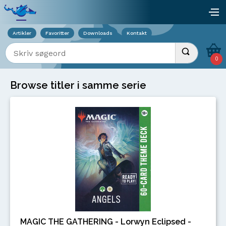
Viser overlay for indkøbskurv
åb
Artikler
Favoritter
Downloads
Kontakt
Indtast søgeord
Udfør søgnin
0
Browse titler i samme serie
MAGIC THE GATHERING - Lorwyn Eclipsed -