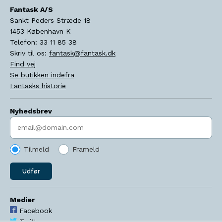
Fantask A/S
Sankt Peders Stræde 18
1453
København K
Telefon:
33 11 85 38
Skriv til os:
fantask@fantask.dk
Find vej
Se butikken indefra
Fantasks historie
Nyhedsbrev
Indtast søgeord
Tilmeld
Frameld
Udfør
Medier
Facebook
Twitter