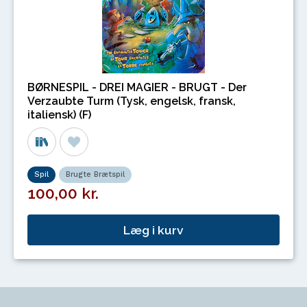
BØRNESPIL - DREI MAGIER - BRUGT - Der
Verzaubte Turm (Tysk, engelsk, fransk,
italiensk) (F)
Spil
Brugte Brætspil
100,00 kr.
Læg i kurv