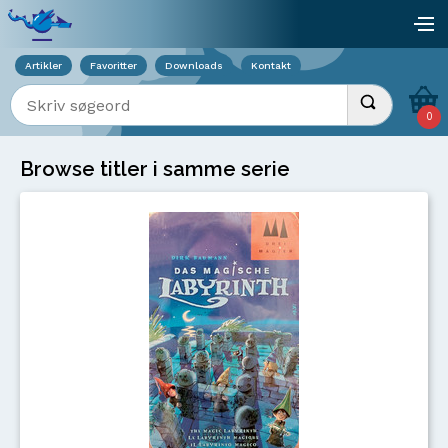
Viser overlay for indkøbskurv
åb
Artikler
Favoritter
Downloads
Kontakt
Indtast søgeord
Udfør søgnin
0
Browse titler i samme serie