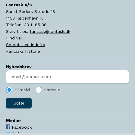
Fantask A/S
Sankt Peders Stræde 18
1453
København K
Telefon:
33 11 85 38
Skriv til os:
fantask@fantask.dk
Find vej
Se butikken indefra
Fantasks historie
Nyhedsbrev
Indtast søgeord
Tilmeld
Frameld
Udfør
Medier
Facebook
Twitter