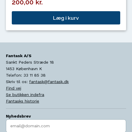
200,00 kr.
Læg i kurv
Fantask A/S
Sankt Peders Stræde 18
1453
København K
Telefon:
33 11 85 38
Skriv til os:
fantask@fantask.dk
Find vej
Se butikken indefra
Fantasks historie
Nyhedsbrev
Indtast søgeord