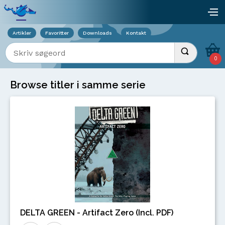
Viser overlay for indkøbskurv
åb
Artikler
Favoritter
Downloads
Kontakt
Indtast søgeord
Udfør søgnin
0
Browse titler i samme serie
DELTA GREEN - Artifact Zero (Incl. PDF)