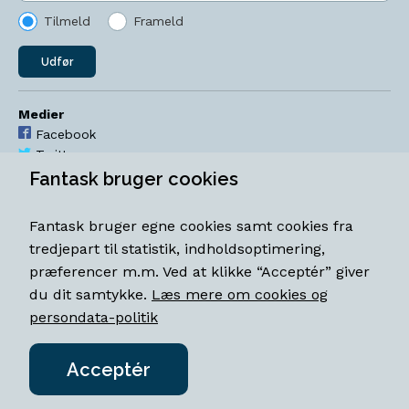
Tilmeld
Frameld
Udfør
Medier
Facebook
Twitter
YouTube
Fantask bruger cookies
Instagram
Fantask bruger egne cookies samt cookies fra
Åbningstider
tredjepart til statistik, indholdsoptimering,
Mandag-torsdag 11-18
præferencer m.m. Ved at klikke “Acceptér” giver
Fredag 11-18.30
du dit samtykke.
Læs mere om cookies og
Lørdag 11-15
persondata-politik
Acceptér