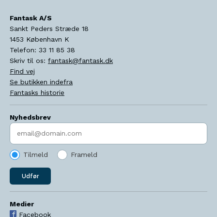
Fantask A/S
Sankt Peders Stræde 18
1453
København K
Telefon:
33 11 85 38
Skriv til os:
fantask@fantask.dk
Find vej
Se butikken indefra
Fantasks historie
Nyhedsbrev
Indtast søgeord
Tilmeld
Frameld
Udfør
Medier
Facebook